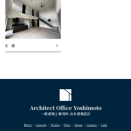
K 邸
Architect Office Yoshimoto
一級建築士事務所 吉本建築設計
News
Concept
Works
Flow
About
Contact
Link